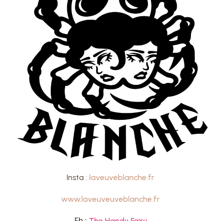
Insta :
laveuveblanche.fr
www.laveuveuveblanche.fr
Fb :
The Handy Fairy