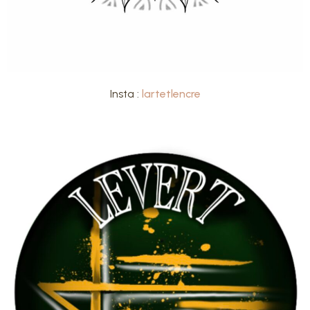
Insta :
lartetlencre