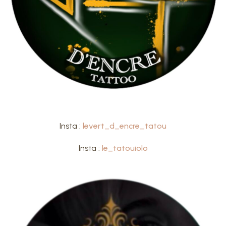
Insta :
levert_d_encre_tatou
Insta :
le_tatouiolo