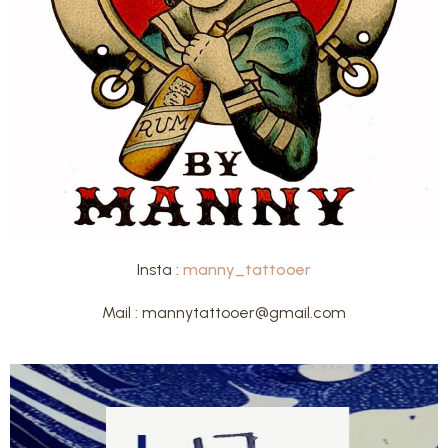
Insta :
manny_tattooer
Mail : mannytattooer@gmail.com