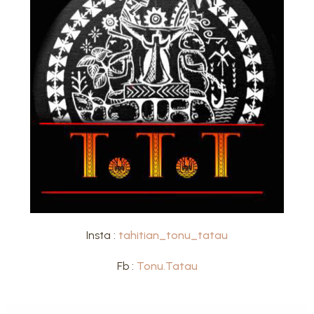
Insta :
tahitian_tonu_tatau
Fb :
Tonu.Tatau