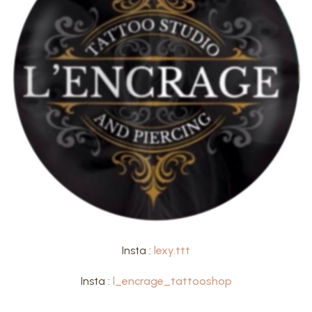
Insta :
lexy.ttt
Insta :
l_encrage_tattooshop