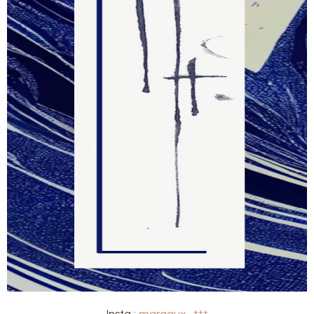
Insta :
margaux_ttt