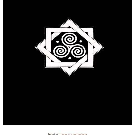
Insta :
hori.yaksha