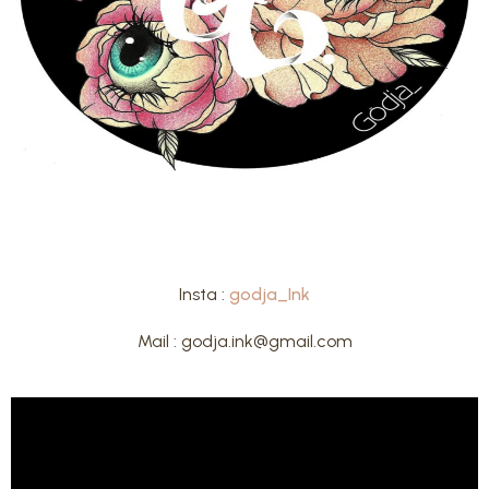
Insta :
godja_Ink
Mail : godja.ink@gmail.com