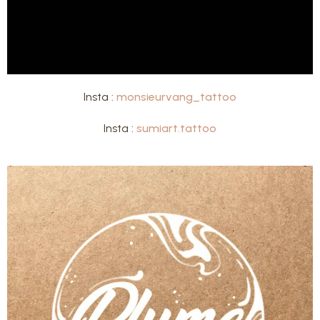
Insta :
monsieurvang_tattoo
Insta :
sumiart.tattoo