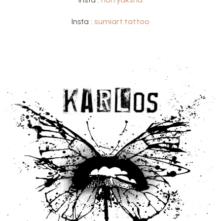
Insta :
sumiart.tattoo