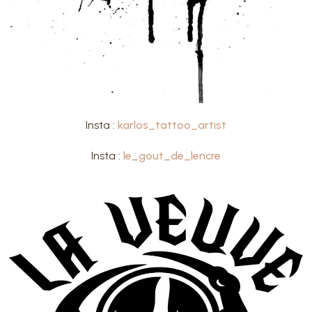
Insta :
karlos_tattoo_artist
Insta :
le_gout_de_lencre