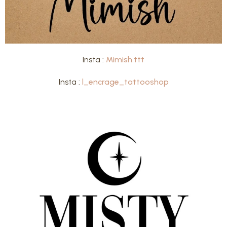
Insta :
Mimish.ttt
Insta :
l_encrage_tattooshop