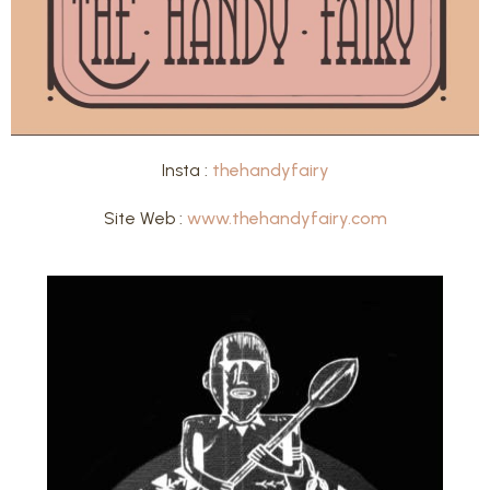
Insta :
thehandyfairy
Site Web :
www.thehandyfairy.com