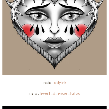
Insta :
ady.ink
Insta :
levert_d_encre_tatou