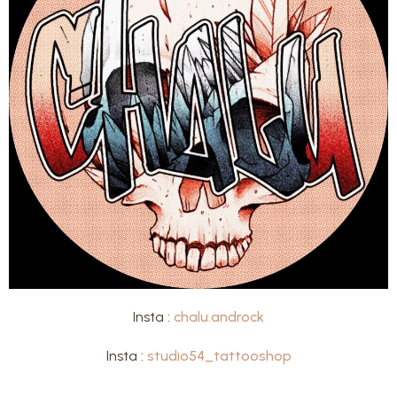
Insta :
chalu.androck
Insta :
studio54_tattooshop