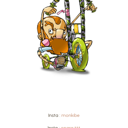
Insta :
monkibe
Insta :
onara.ttt